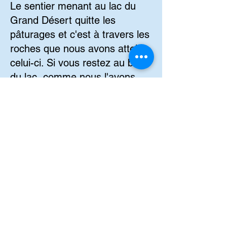
Le sentier menant au lac du
Grand Désert quitte les
pâturages et c'est à travers les
roches que nous avons atteint
celui-ci. Si vous restez au bord
du lac, comme nous l'avons
fait, vous aurez peut-être la
chance de voir les reflets des
crêtes et des sommets sur le
lac.
SUIVEZ-NOUS SUR
FACEBOOK :