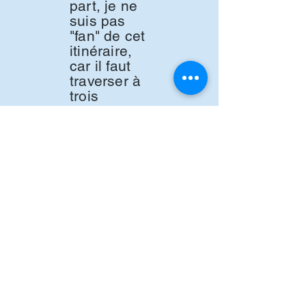
part, je ne
suis pas
"fan" de cet
itinéraire,
car il faut
traverser à
trois
reprises les
pistes de
ski...
L'avantage,
c'est d'avoir
3
restaurants
sur
l'itinéraire !
Carte interactive
Trace GPX