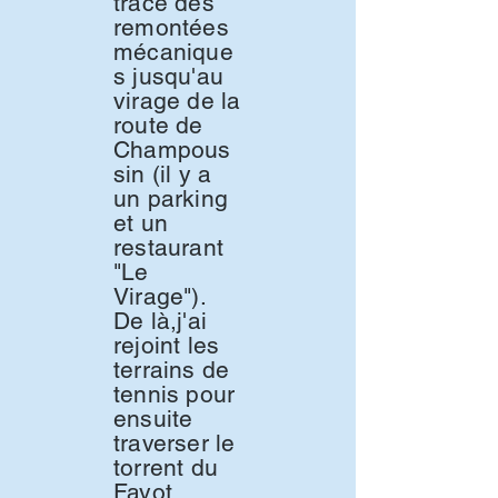
tracé des
remontées
mécanique
s jusqu'au
virage de la
route de
Champous
sin (il y a
un parking
et un
restaurant
"Le
Virage").
De là,j'ai
rejoint les
terrains de
tennis pour
ensuite
traverser le
torrent du
Fayot.