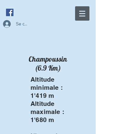
Se connecter
Champoussin
(6.9 Km)
Altitude
minimale :
1'419 m
Altitude
maximale :
1'680 m