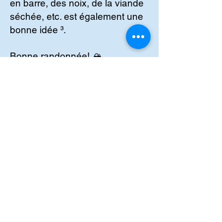
en barre, des noix, de la viande
séchée, etc. est également une
bonne idée ³.
Bonne randonnée! 🏔️
S
. Boutelant, Conseil
ler en
Nutrition et Nutrition Sportive
https://www.sbnutrition.eu/
(1) Comment bien s'hydrater en
randonnée - Conseils
Sport.
https://conseilsport.decat
hlon.fr/comment-bien-shydrater-
en-randonnee
.
(2) Randonner en hiver - Rando
Québec.
https://bing.com/search