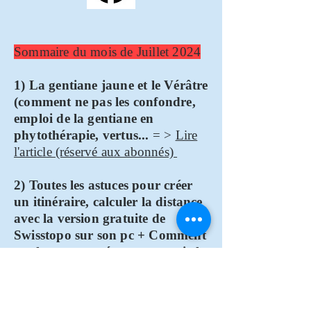
Sommaire du mois de Juillet 2024
1) La gentiane jaune et le Vérâtre
(comment ne pas les confondre,
emploi de la gentiane en
phytothérapie, vertus...
= >
Lire
l'article (réservé aux abonnés)
2) Toutes les astuces pour créer
un itinéraire, calculer la distance
avec la version gratuite de
Swisstopo sur son pc + Comment
stocker son tracé pour pouvoir le
retrouver facilement sur son
smartphone
=>
Lire l'article
(réservé aux abonnés)