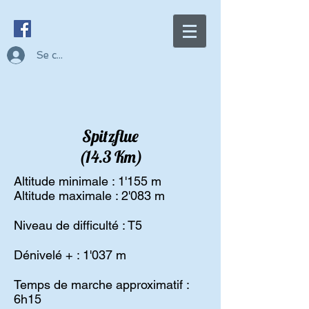
Se connecter
Spitzflue
(14.3 Km)
Altitude minimale : 1'155 m
Altitude maximale : 2'083 m
Niveau de difficulté : T5
Dénivelé + : 1'037 m
Temps de marche approximatif :
6h15