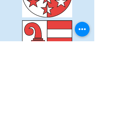
© 2019 by Swisstreks. Proudly created
with
Wix.com