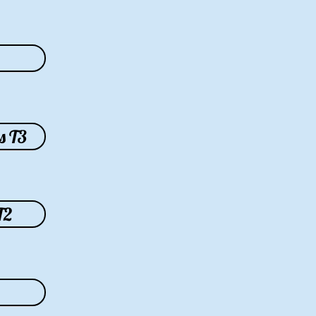
s T3
T2