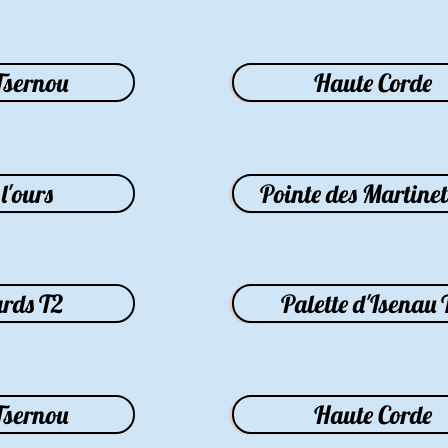
Tsernou
Haute Corde
l'ours
Pointe des Martinet
ards T2
Palette d'Isenau 
Tsernou
Haute Corde